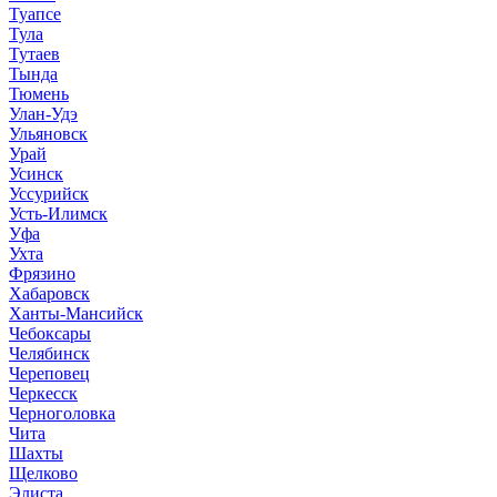
Туапсе
Тула
Тутаев
Тында
Тюмень
Улан-Удэ
Ульяновск
Урай
Усинск
Уссурийск
Усть-Илимск
Уфа
Ухта
Фрязино
Хабаровск
Ханты-Мансийск
Чебоксары
Челябинск
Череповец
Черкесск
Черноголовка
Чита
Шахты
Щелково
Элиста