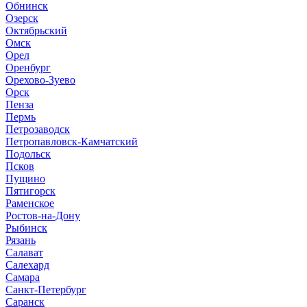
Обнинск
Озерск
Октябрьский
Омск
Орел
Оренбург
Орехово-Зуево
Орск
Пенза
Пермь
Петрозаводск
Петропавловск-Камчатский
Подольск
Псков
Пущино
Пятигорск
Раменское
Ростов-на-Дону
Рыбинск
Рязань
Салават
Салехард
Самара
Санкт-Петербург
Саранск