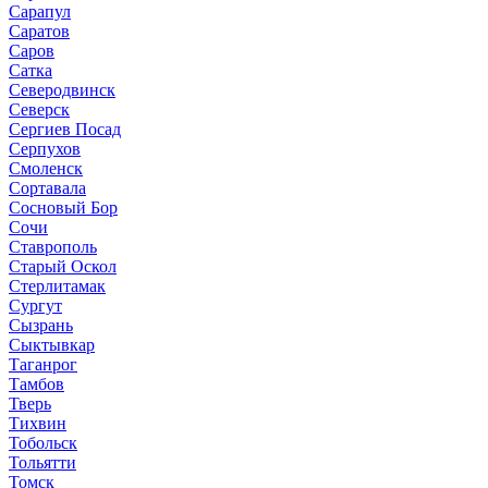
Сарапул
Саратов
Саров
Сатка
Северодвинск
Северск
Сергиев Посад
Серпухов
Смоленск
Сортавала
Сосновый Бор
Сочи
Ставрополь
Старый Оскол
Стерлитамак
Сургут
Сызрань
Сыктывкар
Таганрог
Тамбов
Тверь
Тихвин
Тобольск
Тольятти
Томск