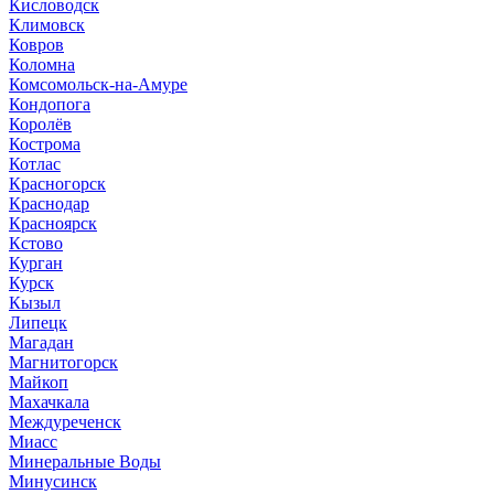
Кисловодск
Климовск
Ковров
Коломна
Комсомольск-на-Амуре
Кондопога
Королёв
Кострома
Котлас
Красногорск
Краснодар
Красноярск
Кстово
Курган
Курск
Кызыл
Липецк
Магадан
Магнитогорск
Майкоп
Махачкала
Междуреченск
Миасс
Минеральные Воды
Минусинск