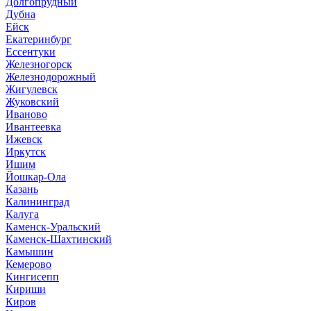
Долгопрудный
Дубна
Ейск
Екатеринбург
Ессентуки
Железногорск
Железнодорожный
Жигулевск
Жуковский
Иваново
Ивантеевка
Ижевск
Иркутск
Ишим
Йошкар-Ола
Казань
Калининград
Калуга
Каменск-Уральский
Каменск-Шахтинский
Камышин
Кемерово
Кингисепп
Кириши
Киров