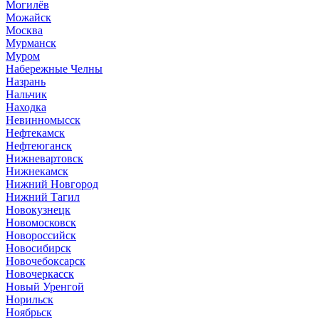
Могилёв
Можайск
Москва
Мурманск
Муром
Набережные Челны
Назрань
Нальчик
Находка
Невинномысск
Нефтекамск
Нефтеюганск
Нижневартовск
Нижнекамск
Нижний Новгород
Нижний Тагил
Новокузнецк
Новомосковск
Новороссийск
Новосибирск
Новочебоксарск
Новочеркасск
Новый Уренгой
Норильск
Ноябрьск