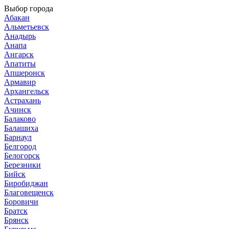
Выбор города
Абакан
Альметьевск
Анадырь
Анапа
Ангарск
Апатиты
Апшеронск
Армавир
Архангельск
Астрахань
Ачинск
Балаково
Балашиха
Барнаул
Белгород
Белогорск
Березники
Бийск
Биробиджан
Благовещенск
Боровичи
Братск
Брянск