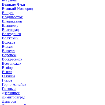
Бугульма
Великие Луки
Великий Новгород
Вичуга
Владивосток
Владикавказ
Владимир
Волгоград
Волгодонск
Волжский
Вологда
Волхов
Воркута
Воронеж
Воскресенск
Всеволожск
Выборг
Выкса
Гатчина
Глазов
Горно-Алтайск
Грозный
Дзержинск
Димитровград
Дмитров